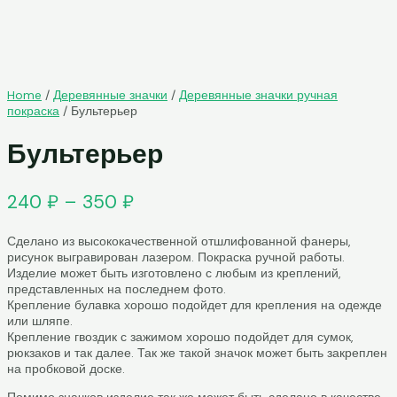
Home
/
Деревянные значки
/
Деревянные значки ручная
покраска
/ Бультерьер
Бультерьер
240
₽
–
350
₽
Сделано из высококачественной отшлифованной фанеры,
рисунок выгравирован лазером. Покраска ручной работы.
Изделие может быть изготовлено с любым из креплений,
представленных на последнем фото.
Крепление булавка хорошо подойдет для крепления на одежде
или шляпе.
Крепление гвоздик с зажимом хорошо подойдет для сумок,
рюкзаков и так далее. Так же такой значок может быть закреплен
на пробковой доске.
Помимо значков изделие так же может быть сделано в качестве