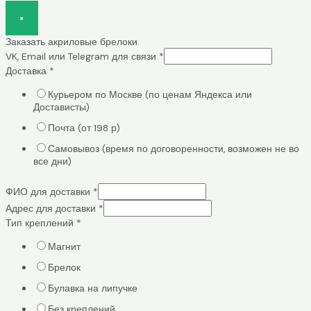
×
Заказать акриловые брелоки.
VK, Email или Telegram для связи
*
Доставка
*
Курьером по Москве (по ценам Яндекса или
Достависты)
Почта (от 198 р)
Самовывоз (время по договоренности, возможен не во
все дни)
ФИО для доставки
*
Адрес для доставки
*
Тип креплений
*
Магнит
Брелок
Булавка на липучке
Без креплений